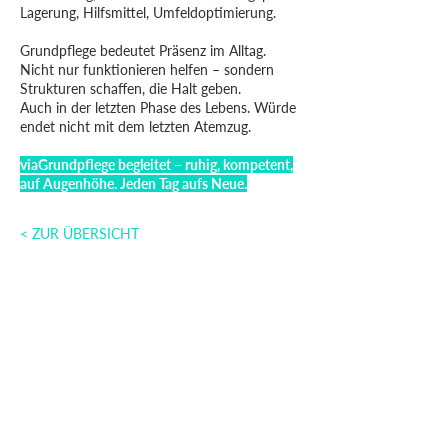
Lagerung, Hilfsmittel, Umfeldoptimierung.
Grundpflege bedeutet Präsenz im Alltag.
Nicht nur funktionieren helfen – sondern
Strukturen schaffen, die Halt geben.
Auch in der letzten Phase des Lebens. Würde
endet nicht mit dem letzten Atemzug.
viaGrundpflege begleitet – ruhig, kompetent,
auf Augenhöhe. Jeden Tag aufs Neue.
< ZUR ÜBERSICHT
Hauptsitz:
VIA Spitex GmbH
Steinhaldenstrasse 5
8954 Geroldswil
Telefon:
043 557 56 56