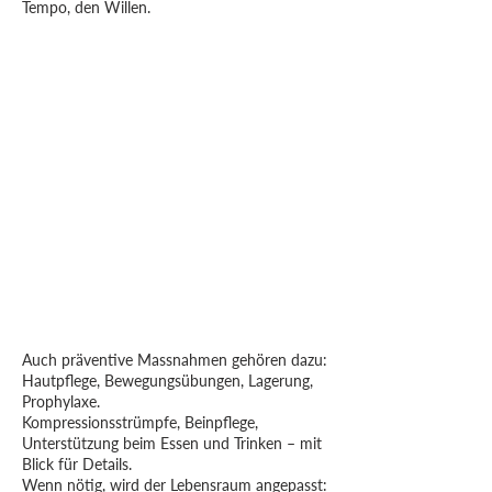
Tempo, den Willen.
Waschung, Körperpflege, An- und
Auskleiden –
routiniert, respektvoll, achtsam.
Mobilisation aus dem Bett, zum Stuhl,
ins Bad –
sicher begleitet, strukturiert umgesetzt.
Toilettengänge,
Inkontinenzversorgung, Intimhygiene
–
mit Ruhe, ohne Druck.
Auch präventive Massnahmen gehören dazu:
Hautpflege, Bewegungsübungen, Lagerung,
Prophylaxe.
Kompressionsstrümpfe, Beinpflege,
Unterstützung beim Essen und Trinken – mit
Blick für Details.
Wenn nötig, wird der Lebensraum angepasst: