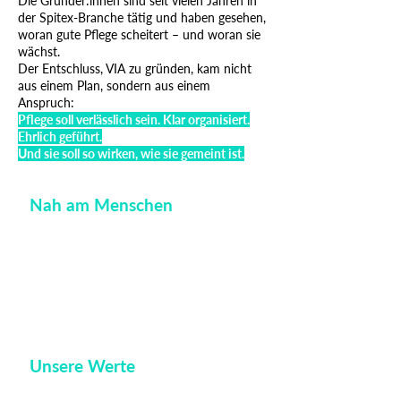
Die Gründer:innen sind seit vielen Jahren in
der Spitex-Branche tätig und haben gesehen,
woran gute Pflege scheitert – und woran sie
wächst.
Der Entschluss, VIA zu gründen, kam nicht
aus einem Plan, sondern aus einem
Anspruch:
Pflege soll verlässlich sein. Klar organisiert.
Ehrlich geführt.
Und sie soll so wirken, wie sie gemeint ist.
Nah am Menschen
VIA ist unabhängig, inhabergeführt und
bewusst überschaubar strukturiert.
Entscheidungen werden dort getroffen,
wo Pflege geschieht – nicht in langen
Wegen, sondern nah an den Menschen.
Unsere Werte