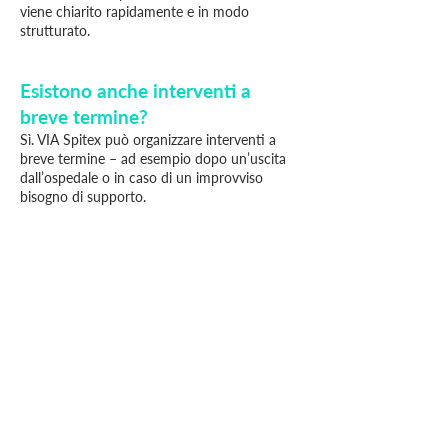
viene chiarito rapidamente e in modo
strutturato.
Esistono anche interventi a
breve termine?
Sì. VIA Spitex può organizzare interventi a
breve termine – ad esempio dopo un’uscita
dall’ospedale o in caso di un improvviso
bisogno di supporto.
VIA Spitex offre anche supporto
ai familiari?
Sì. I familiari vengono coinvolti attivamente e
sollevati in modo mirato – tramite
accompagnamento, sostituzione e
consulenza.
In determinati casi è possibile anche una
compensazione fino a CHF 38.– all’ora.