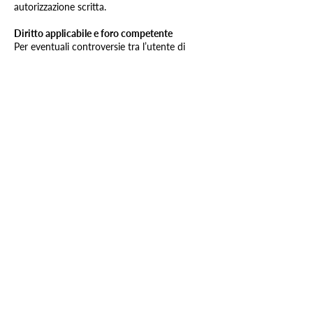
autorizzazione scritta.
Diritto applicabile e foro competente
Per eventuali controversie tra l’utente di
questo sito web e VIA Spitex GmbH derivanti
dal funzionamento o dalla visita del sito, sono
esclusivamente competenti i tribunali presso
la sede di VIA Spitex GmbH a 8954
Geroldswil. È applicabile esclusivamente il
diritto svizzero.
Sede principale:
VIA Spitex GmbH
Steinhaldenstrasse 5
8954 Geroldswil
Telefono:
043 557 56 56
E-Mail: info@viaspitex.ch
Servizio di reperibilità: 043 557 56 56