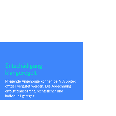
Raum für Unsicherheit, Erschöpfung,
Überforderung
Vermittlung an Beratungsstellen oder
therapeutische Angebote
Kein Mitleid – aber Verständnis und
Struktur
Entschädigung –
klar geregelt
Pflegende Angehörige können bei VIA Spitex
offiziell vergütet werden. Die Abrechnung
erfolgt transparent, rechtssicher und
individuell geregelt.
Bis zu CHF 38.– pro Stunde sind möglich
–
abhängig von Pflegeaufwand,
Versicherungsstatus und Situation.