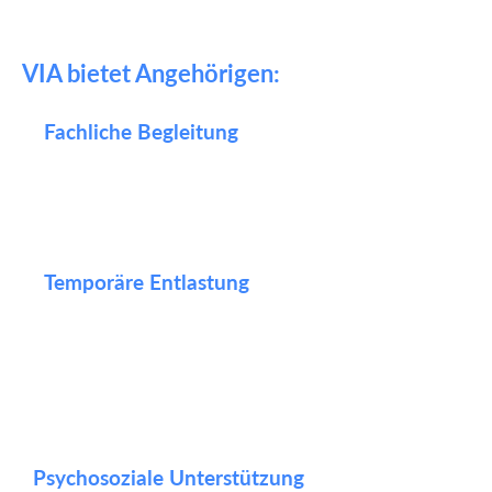
VIA bietet Angehörigen:
Fachliche Begleitung
Klärung der Rollenverteilung
Anleitung bei Pflege- und Alltagsthemen
Austausch auf Augenhöhe
Temporäre Entlastung
Übernahme der Betreuung für Stunden
oder Tage
Kurzzeitvertretung bei Abwesenheit
Gezielte Unterstützung in
Belastungsphasen
Psychosoziale Unterstützung