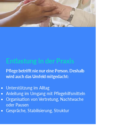
Entlastung in der Praxis
Pflege betrifft nie nur eine Person. Deshalb
wird auch das Umfeld mitgedacht:
Unterstützung im Alltag
Anleitung im Umgang mit Pflegehilfsmitteln
Organisation von Vertretung, Nachtwache
oder Pausen
Gespräche, Stabilisierung, Struktur