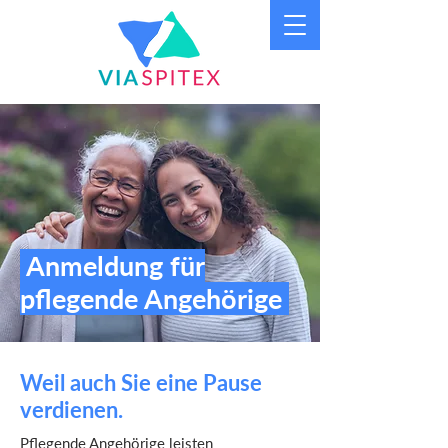
Anmeldung für
pflegende Angehörige
Weil auch Sie eine Pause
verdienen.
Pflegende Angehörige leisten